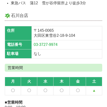
東急バス
蒲12
雪が谷停留所より徒歩3分
石川台店
住所
〒145-0065
大田区東雪谷2-18-9-104
電話番号
03-3727-9974
駐車場
なし
営業時間
月
火
水
木
金
土
〇
〇
〇
〇
〇
▲
■営業時間