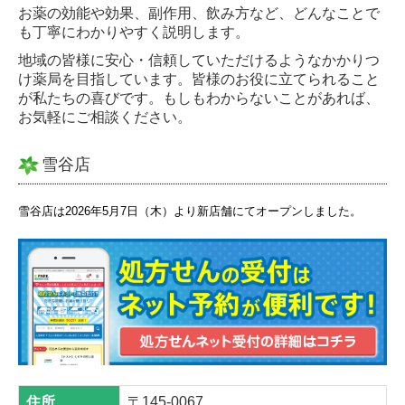
募集要項 栄養士
お薬の効能や効果、副作用、飲み方など、どんなことで
も丁寧にわかりやすく説明します。
地域の皆様に安心・信頼していただけるようなかかりつ
け薬局を目指しています。皆様のお役に立てられること
が私たちの喜びです。もしもわからないことがあれば、
お気軽にご相談ください。
雪谷店
雪谷店は2026年5月7日（木）より新店舗にてオープンしました。
住所
〒145-0067