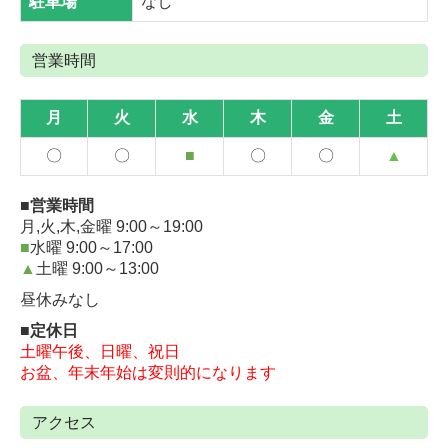
駐車場
なし
営業時間
月
火
水
木
金
土
〇
〇
■
〇
〇
▲
■営業時間
月,火,木,金曜 9:00～19:0
0
■
水曜 9:00～17:0
0
▲
土曜
9:00～13:0
0
昼休みなし
■定休日
土曜午後、日曜、祝日
お盆、年末年始は変則的になります
アクセス