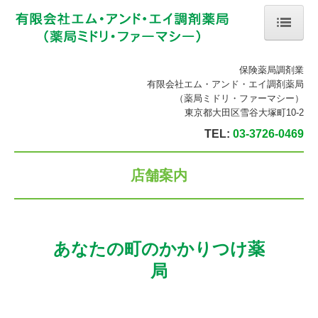
ホーム
保険薬局調剤業
有限会社エム・アンド・エイ調剤薬局
当薬局について
（薬局ミドリ・ファーマシー）
東京都大田区雪谷大塚町10-2
会社案内
TEL:
03-3726-0469
店舗案内
店舗案内
処方箋の受付
ジェネリック薬について
関連医療機関リンク
あなたの町のかかりつけ薬
採用情報
局
募集要項 薬剤師