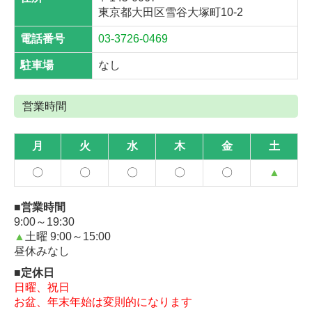
東京都大田区雪谷大塚町10-2
電話番号
03-3726-0469
駐車場
なし
営業時間
月
火
水
木
金
土
〇
〇
〇
〇
〇
▲
■営業時間
9:00～19:3
0
▲
土曜
9:00～15:0
0
昼休みなし
■定休日
日曜、祝日
お盆、年末年始は変則的になります